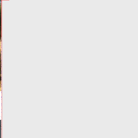
НОВОСТИ
И
ГЛАВНОЕ
Виталий
Королев
об
открытии
этапа
велогонки
«Россия»
в
Калязине:
«Атмосфера
потрясающая!»
Сегодня:
14:19
НОВОСТИ
СПОРТА