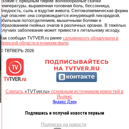
схожие с брюшным тифом: волнообразные скачки
температуры, выраженная головная боль, бессонница,
бледность, сыпь и вздутие живота. Септикопиемическая форма
ещё опаснее: она сопровождается изнуряющей лихорадкой,
обильным потоотделением, мышечными болями и
образованием гнойных очагов в различных органах. В тяжёлых
случаях заболевание может привести к летальному исходу.
Как сообщал TVTVER.ru ранее
сальмонеллу обнаружили в
Тверской области в курином филе
.
© ТВТВЕРЬ 2026
Сделать
«TVTver.ru»
основным источником новостей в
Яндекс
Яндекс.Дзен
Подпишись и получай новости первым
Подписка на новости