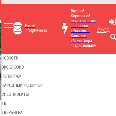
Виталий
Королев об
открытии этапа
E-mail:
велогонки
Вход
info@tvtver.ru
«Россия» в
Калязине:
«Атмосфера
потрясающая!»
НОВОСТИ
ЭКСКЛЮЗИВ
РЕПОРТАЖ
НАРОДНЫЙ РЕПОРТЁР
СПЕЦПРОЕКТЫ
ТВ
ТВЕРЬИГРА