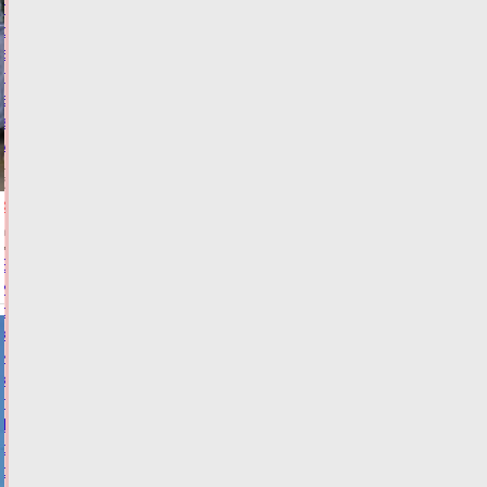
подменял
смартфоны
в
пункте
выдачи
заказов
маркетплейса
Сегодня:
09:00
КРИМИНАЛ
Виталий
Королев
сообщил,
когда
и
куда
по
Тверской
области
отправится