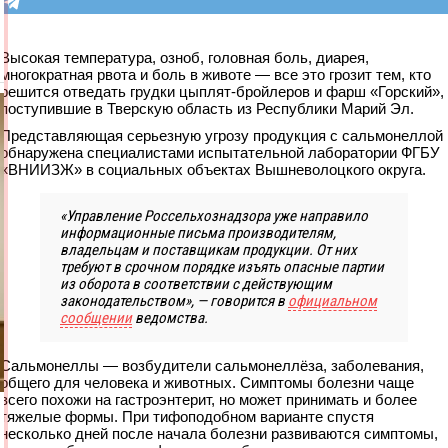
Высокая температура, озноб, головная боль, диарея,
многократная рвота и боль в животе — все это грозит тем, кто
решится отведать грудки цыплят-бройлеров и фарш «Горский»,
поступившие в Тверскую область из Республики Марий Эл.
Представляющая серьезную угрозу продукция с сальмонеллой
обнаружена специалистами испытательной лаборатории ФГБУ
«ВНИИЗЖ» в социальных объектах Вышневолоцкого округа.
«Управление Россельхознадзора уже направило
информационные письма производителям,
владельцам и поставщикам продукции. От них
требуют в срочном порядке изъять опасные партии
из оборота в соответствии с действующим
законодательством», — говорится в
официальном
сообщении
ведомства.
Сальмонеллы — возбудители сальмонеллёза, заболевания,
общего для человека и животных. Симптомы болезни чаще
всего похожи на гастроэнтерит, но может принимать и более
тяжелые формы. При тифоподобном варианте спустя
несколько дней после начала болезни развиваются симптомы,