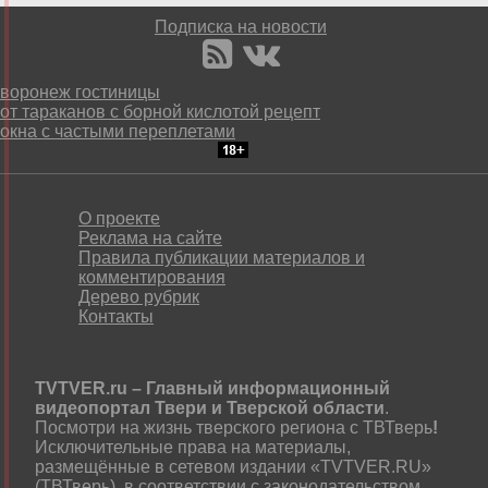
Подписка на новости
воронеж гостиницы
от тараканов с борной кислотой рецепт
окна с частыми переплетами
О проекте
Реклама на сайте
Правила публикации материалов и
комментирования
Дерево рубрик
Контакты
TVTVER.ru – Главный информационный
видеопортал Твери и Тверской области
.
Посмотри на жизнь тверского региона с ТВТверь
!
Исключительные права на материалы,
размещённые в сетевом издании «TVTVER.RU»
(ТВТверь), в соответствии с законодательством