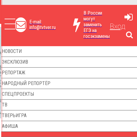
В России
могут
E-mail:
заменить
Вход
info@tvtver.ru
ЕГЭ на
госэкзамены
НОВОСТИ
ЭКСКЛЮЗИВ
РЕПОРТАЖ
НАРОДНЫЙ РЕПОРТЁР
СПЕЦПРОЕКТЫ
ТВ
ТВЕРЬИГРА
АФИША