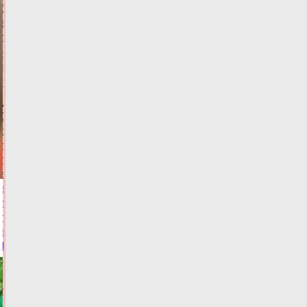
больше
всего
пассажиров
09.08.2026,
19:02
ФОТО
ТРАНСПОРТ
Огнеборцы
обнаружили
тело
пенсионера
во
время
тушения
пожара
в
Твери
09.08.2026,
18:02
ФОТО
ПРОИСШЕСТВИЯ