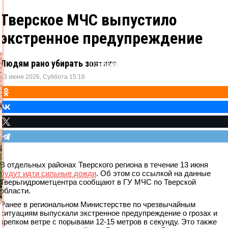
Тверское МЧС выпустило
экстренное предупреждение
Людям рано убирать зонтики.
Одноклассники
ВКонтакте
Telegram
X
13 июня 2026, Суббота 15:16
В отдельных районах Тверского региона в течение 13 июня
будут идти сильные дожди
. Об этом со ссылкой на данные
Тверьгидрометцентра сообщают в ГУ МЧС по Тверской
области.
Ранее в региональном Министерстве по чрезвычайным
ситуациям выпускали экстренное предупреждение о грозах и
крепком ветре с порывами 12-15 метров в секунду. Это также