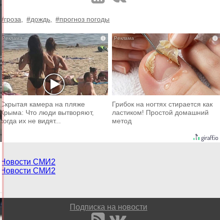
#гроза,
#дождь,
#прогноз погоды
i
i
Скрытая камера на пляже
Грибок на ногтях стирается как
Крыма: Что люди вытворяют,
ластиком! Простой домашний
когда их не видят...
метод
Новости СМИ2
Новости СМИ2
Подписка на новости