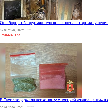
Огнеборцы обнаружили тело пенсионера во время тушения
09.08.2026, 18:02
ФОТО
ПРОИСШЕСТВИЯ
В Твери задержали наркоманку с порцией «запрещенки» в 
09.08.2026, 17:01
ФОТО