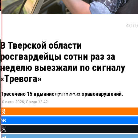
ФОТО
В Тверской области
росгвардейцы сотни раз за
неделю выезжали по сигналу
«Тревога»
Пресечено 15 административных правонарушений.
Одноклассники
ВКонтакте
Telegram
X
10 июня 2026, Среда 13:42