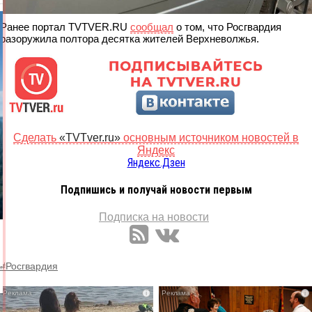
Ранее портал TVTVER.RU
сообщал
о том, что Росгвардия
разоружила полтора десятка жителей Верхневолжья.
Сделать
«TVTver.ru»
основным источником новостей в
Яндекс
Яндекс.Дзен
Подпишись и получай новости первым
Подписка на новости
#Росгвардия
i
i