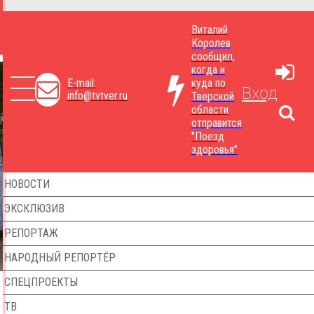
Виталий
Королев
сообщил,
когда и
E-mail:
куда по
Вход
info@tvtver.ru
Тверской
области
отправится
"Поезд
здоровья"
НОВОСТИ
ЭКСКЛЮЗИВ
РЕПОРТАЖ
НАРОДНЫЙ РЕПОРТЁР
СПЕЦПРОЕКТЫ
ТВ