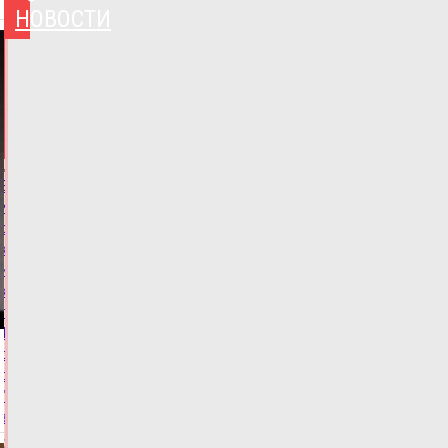
НОВОСТИ
НОВОСТИ
И
ГЛАВНОЕ
Виталий
Королев
сообщил,
когда
и
куда
по
Тверской
области
отправится
"Поезд
здоровья"
07.08.2026,