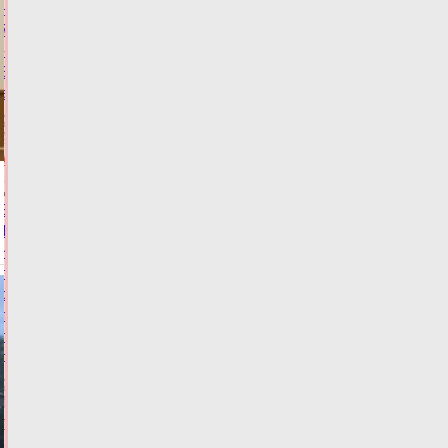
на
7
-
9
августа
07.08.2026,
09:48
ВИДЕО
АФИША
В
Твери
Hyundai
протаранил
стоящее
такси,
пострадали
двое
07.08.2026,
09:12
ФОТО
ПРОИСШЕСТВИЯ