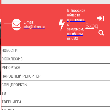
В Тверской
области
простились
E-mail:
с
Вход
info@tvtver.ru
земляком,
погибшим
на СВО
НОВОСТИ
ЭКСКЛЮЗИВ
РЕПОРТАЖ
НАРОДНЫЙ РЕПОРТЁР
СПЕЦПРОЕКТЫ
ТВ
ТВЕРЬИГРА