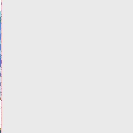
кандидата
в
депутаты
Госдумы
06.08.2026,
15:49
ФОТО
ВЫБОРЫ
Жителей
Тверской
области
экстренно
предупредили
о
резком
ухудшении
погоды
06.08.2026,
15:20
ФОТО
ПОГОДА