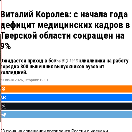
Виталий Королев: с начала года
дефицит медицинских кадров в
Тверской области сокращен на
9%
Ожидается приход в больницы и поликлиники на работу
Одноклассники
ВКонтакте
Telegram
X
порядка 800 нынешних выпускников вузов ит
колледжей.
23 июня 2026, Вторник 19:31
23 июня на совещании президента России с членами