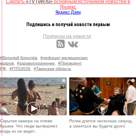
Сделать
«TVTver.ru»
основным источником новостей в
Яндекс
Яндекс.Дзен
Подпишись и получай новости первым
Подписка на новости
#Виталий Королёв,
#дефицит медицинских
кадров,
#здравоохранение,
#Президент
РФ,
#ПТО2026,
#Тверская область
i
i
Скрытая камера на пляже
Ролик длится несколько секунд,
Крыма: Что люди вытворяют,
а смеяться вы будете долго
когда их не видят...