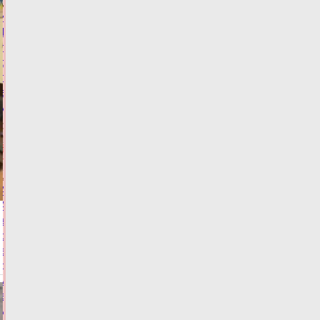
Житель
Твери
попался
с
поддельным
водительским
удостоверением
06.08.2026,
15:02
ФОТО
ЗАКОН И
ПОРЯДОК
Алёна
Аршинова
заявила
о
важности
доступности
медпомощи
в
условиях