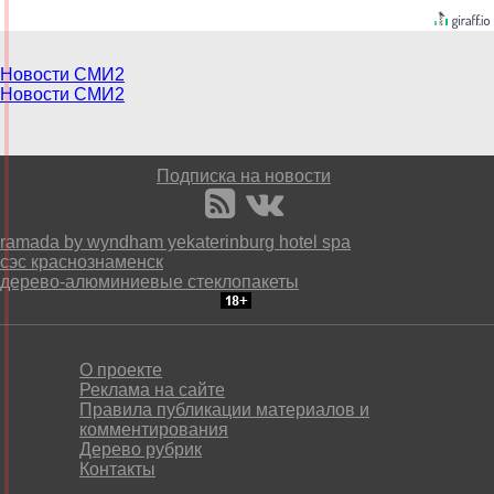
Новости СМИ2
Новости СМИ2
Подписка на новости
ramada by wyndham yekaterinburg hotel spa
сэс краснознаменск
дерево-алюминиевые стеклопакеты
О проекте
Реклама на сайте
Правила публикации материалов и
комментирования
Дерево рубрик
Контакты