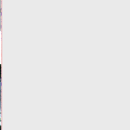
из
муниципалитетов
Тверской
области
забыли
об
инвалидах
06.08.2026,
13:04
ФОТО
ЗАКОН И
ПОРЯДОК
Виталий
Королев:
Тверские
спортсмены
–
наша
гордость,
тренеры
–
наше