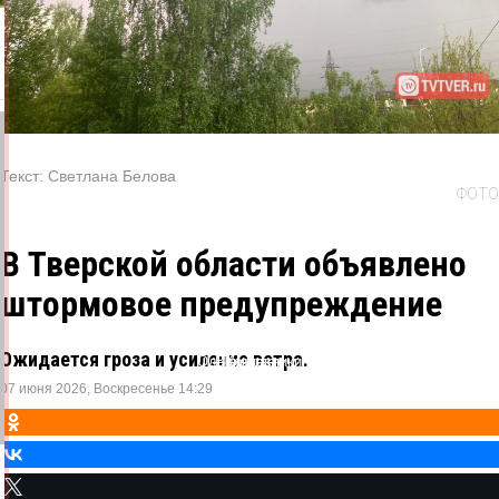
Текст:
Светлана Белова
ФОТО
В Тверской области объявлено
штормовое предупреждение
Ожидается гроза и усиление ветра.
Одноклассники
ВКонтакте
Telegram
X
07 июня 2026, Воскресенье 14:29