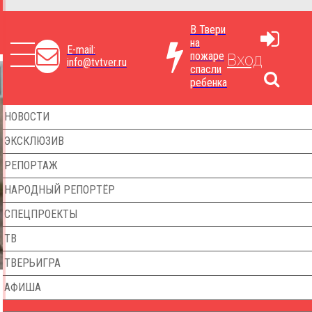
В Твери
на
E-mail:
пожаре
Вход
info@tvtver.ru
спасли
ребенка
НОВОСТИ
ЭКСКЛЮЗИВ
РЕПОРТАЖ
НАРОДНЫЙ РЕПОРТЁР
СПЕЦПРОЕКТЫ
ТВ
ТВЕРЬИГРА
АФИША