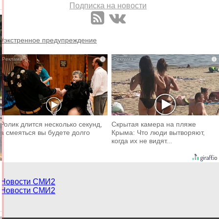
Подписка на новости
#экстренное предупреждение
i
i
Ролик длится несколько секунд,
Скрытая камера на пляже
а смеяться вы будете долго
Крыма: Что люди вытворяют,
когда их не видят...
Новости СМИ2
Новости СМИ2