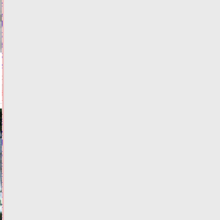
из
муниципалитетов
Тверской
области
забыли
об
инвалидах
06.08.2026,
13:04
ФОТО
ЗАКОН И
ПОРЯДОК
Виталий
Королев:
Тверские
спортсмены
–
наша
гордость,
тренеры
–
наше