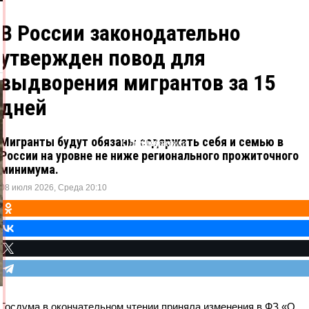
В России законодательно
утвержден повод для
выдворения мигрантов за 15
дней
Мигранты будут обязаны содержать себя и семью в
Одноклассники
ВКонтакте
Telegram
X
России на уровне не ниже регионального прожиточного
минимума.
08 июля 2026, Среда 20:10
Госдума в окончательном чтении приняла изменения в ФЗ «О