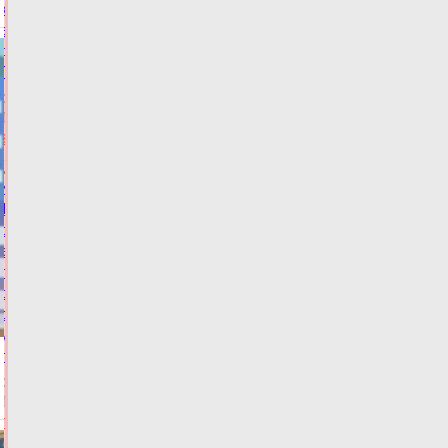
кандидата
в
депутаты
Госдумы
06.08.2026,
15:49
ФОТО
ВЫБОРЫ
Жителей
Тверской
области
экстренно
предупредили
о
резком
ухудшении
погоды
06.08.2026,
15:20
ФОТО
ПОГОДА