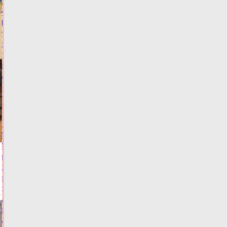
Житель
Твери
попался
с
поддельным
водительским
удостоверением
06.08.2026,
15:02
ФОТО
ЗАКОН И
ПОРЯДОК
Алёна
Аршинова
заявила
о
важности
доступности
медпомощи
в
условиях