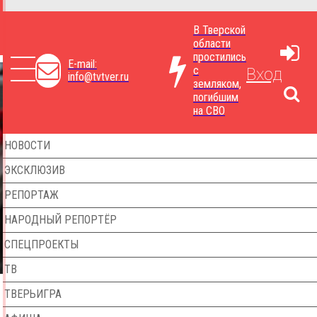
В Тверской
области
простились
E-mail:
с
Вход
info@tvtver.ru
земляком,
погибшим
на СВО
НОВОСТИ
ЭКСКЛЮЗИВ
РЕПОРТАЖ
НАРОДНЫЙ РЕПОРТЁР
СПЕЦПРОЕКТЫ
ТВ
ТВЕРЬИГРА