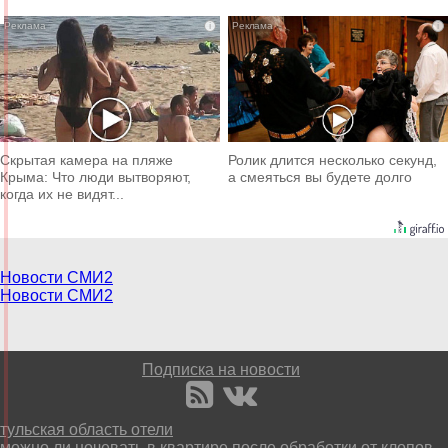
i
i
Скрытая камера на пляже
Ролик длится несколько секунд,
Крыма: Что люди вытворяют,
а смеяться вы будете долго
когда их не видят...
Новости СМИ2
Новости СМИ2
Подписка на новости
тульская область отели
можно ли ночевать в квартире после обработки от клопов