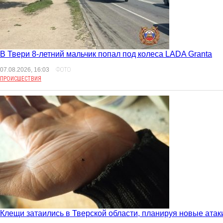
В Твери 8-летний мальчик попал под колеса LADA Granta
07.08.2026, 16:03
ФОТО
ПРОИСШЕСТВИЯ
Клещи затаились в Тверской области, планируя новые атак