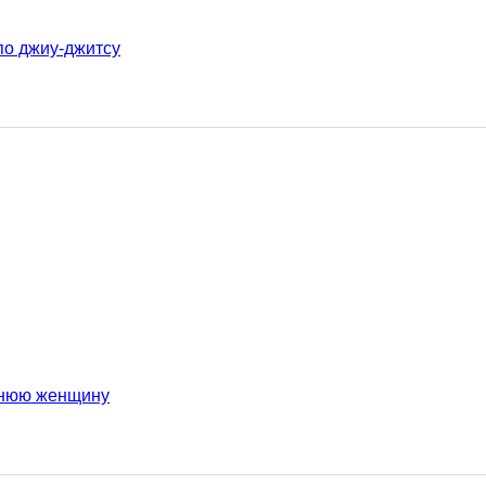
по джиу-джитсу
етнюю женщину