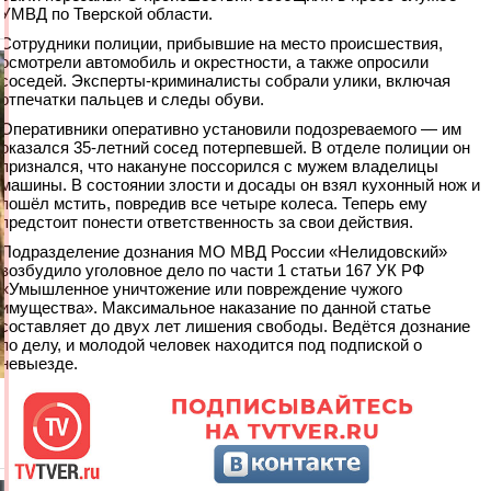
УМВД по Тверской области.
Сотрудники полиции, прибывшие на место происшествия,
осмотрели автомобиль и окрестности, а также опросили
соседей. Эксперты-криминалисты собрали улики, включая
отпечатки пальцев и следы обуви.
Оперативники оперативно установили подозреваемого — им
оказался 35-летний сосед потерпевшей. В отделе полиции он
признался, что накануне поссорился с мужем владелицы
машины. В состоянии злости и досады он взял кухонный нож и
пошёл мстить, повредив все четыре колеса. Теперь ему
предстоит понести ответственность за свои действия.
Подразделение дознания МО МВД России «Нелидовский»
возбудило уголовное дело по части 1 статьи 167 УК РФ
«Умышленное уничтожение или повреждение чужого
имущества». Максимальное наказание по данной статье
составляет до двух лет лишения свободы. Ведётся дознание
по делу, и молодой человек находится под подпиской о
невыезде.