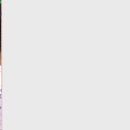
В
Твери
задержали
наркоманку
с
порцией
«запрещенки»
в
сумочке
09.08.2026,
17:01
т
ФОТО
ЗАКОН И
ПОРЯДОК
Тверские
школьники
представили
лучший
экологический
проект
09.08.2026,