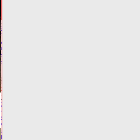
И
ГЛАВНОЕ
В
России
могут
заменить
ЕГЭ
на
госэкзамены
09.08.2026,
20:03
ФОТО
ОБЩЕСТВО
Стало
известно,
в
каких
автобусах
Твери