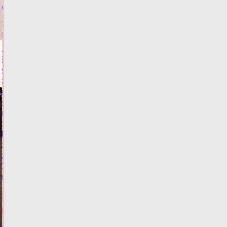
маркетплейса
08.08.2026,
09:00
КРИМИНАЛ
Виталий
Королев
сообщил,
когда
и
куда
по
Тверской
области
отправится
"Поезд
здоровья"
07.08.2026,
21:06
ФОТО
ЗДОРОВЬЕ