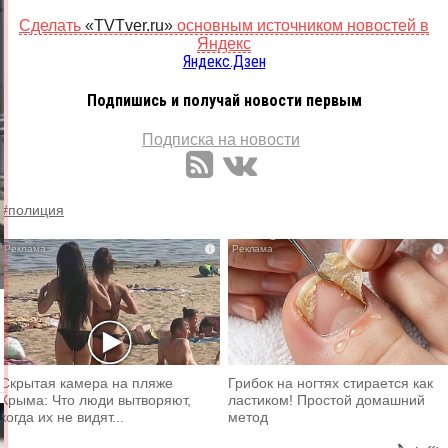
Сделать
«TVTver.ru»
основным источником новостей в
Яндекс
Яндекс.Дзен
Подпишись и получай новости первым
Подписка на новости
#полиция
i
i
Скрытая камера на пляже
Грибок на ногтях стирается как
Крыма: Что люди вытворяют,
ластиком! Простой домашний
когда их не видят...
метод