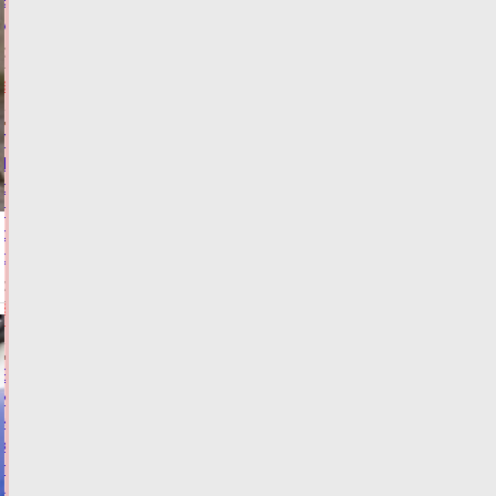
угрозе
08.08.2026,
13:30
ЭКОЛОГИЯ
Лесам
Тверской
области
грозит
серьезная
опасность
08.08.2026,
12:00
ЗАКОН И
ПОРЯДОК
Виталий
Королев:
«Сремимся
к
тому,
чтобы