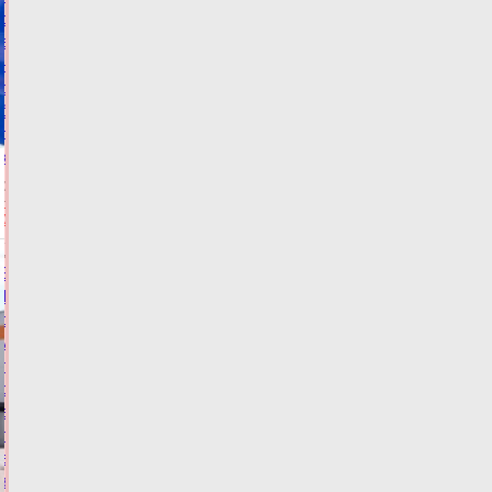
спорт
в
нашем
регионе
был
доступен
каждому»
08.08.2026,
10:30
НОВОСТИ
СПОРТА
В
Тверской
области
мужчина
подменял
смартфоны
в
пункте
выдачи
заказов