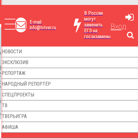
В России
могут
E-mail:
заменить
Вход
info@tvtver.ru
ЕГЭ на
госэкзамены
НОВОСТИ
ЭКСКЛЮЗИВ
РЕПОРТАЖ
НАРОДНЫЙ РЕПОРТЁР
СПЕЦПРОЕКТЫ
ТВ
ТВЕРЬИГРА
АФИША