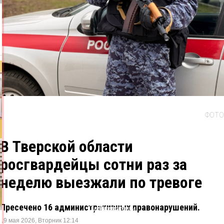
ФОТО
В Тверской области
росгвардейцы сотни раз за
неделю выезжали по тревоге
Пресечено 16 административных правонарушений.
Одноклассники
ВКонтакте
Telegram
X
19 мая 2026, Вторник 12:14