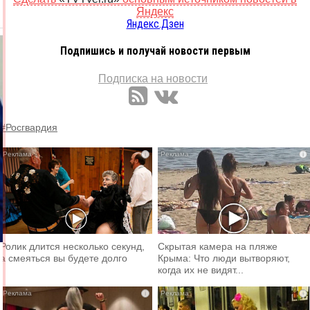
Яндекс
Яндекс.Дзен
Подпишись и получай новости первым
Подписка на новости
#Росгвардия
i
i
Ролик длится несколько секунд,
Скрытая камера на пляже
а смеяться вы будете долго
Крыма: Что люди вытворяют,
когда их не видят...
i
i