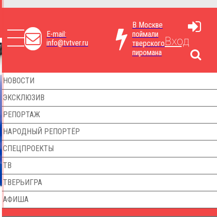
В Москве
E-mail:
поймали
Вход
info@tvtver.ru
тверского
пиромана
НОВОСТИ
ЭКСКЛЮЗИВ
РЕПОРТАЖ
НАРОДНЫЙ РЕПОРТЁР
СПЕЦПРОЕКТЫ
ТВ
ТВЕРЬИГРА
АФИША