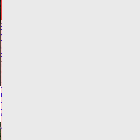
И
ГЛАВНОЕ
В
Москве
поймали
тверского
пиромана
Сегодня:
18:00
ПРОИСШЕСТВИЯ
Жителям
Тверской
области
предлагают
заработать
на
мусоре
Сегодня:
16:30