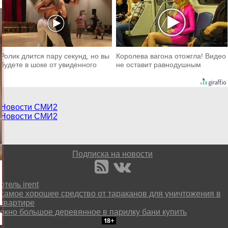
Ролик длится пару секунд, но вы
Королева вагона отожгла! Видео
будете в шоке от увиденного
не оставит равнодушным
Новости СМИ2
Новости СМИ2
Подписка на новости
отель irent
самое хорошее средство от тараканов для уничтожения в
квартире
окно большое деревянное в парилку бани купить