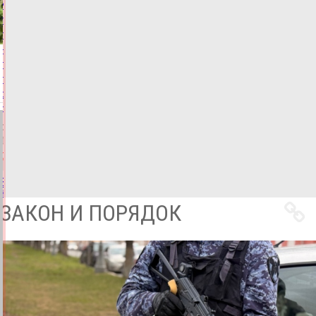
Королев:
тверские
педагоги
–
пример
преданности
своему
делу
07.08.2026,
12:40
ФОТО
ОБРАЗОВАНИЕ
Все
новости
ЗАКОН И ПОРЯДОК