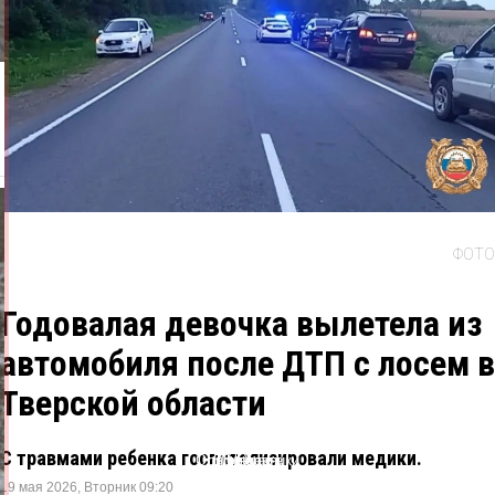
ФОТО
Годовалая девочка вылетела из
автомобиля после ДТП с лосем в
Тверской области
С травмами ребенка госпитализировали медики.
Одноклассники
ВКонтакте
Telegram
X
19 мая 2026, Вторник 09:20