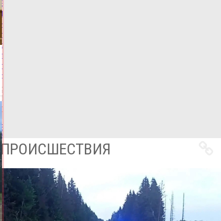
В
Твери
Hyundai
протаранил
стоящее
такси,
пострадали
двое
07.08.2026,
09:12
ФОТО
ПРОИСШЕСТВИЯ
Все
новости
ПРОИСШЕСТВИЯ