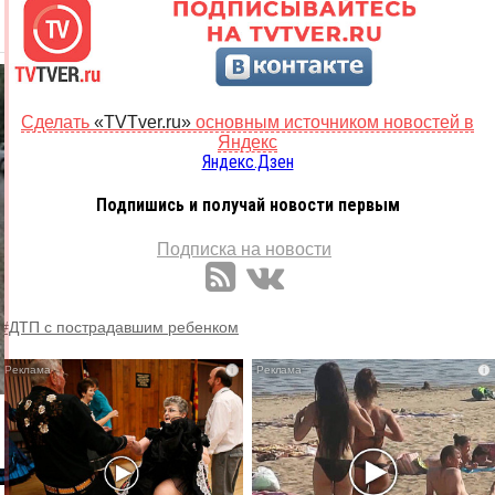
Сделать
«TVTver.ru»
основным источником новостей в
Яндекс
Яндекс.Дзен
Подпишись и получай новости первым
Подписка на новости
#ДТП с пострадавшим ребенком
i
i