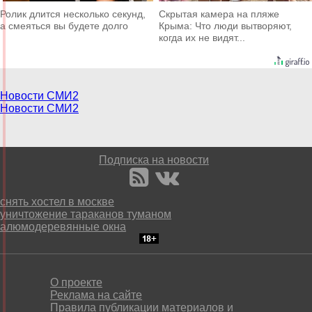
Ролик длится несколько секунд,
Скрытая камера на пляже
а смеяться вы будете долго
Крыма: Что люди вытворяют,
когда их не видят...
Новости СМИ2
Новости СМИ2
Подписка на новости
снять хостел в москве
уничтожение тараканов туманом
алюмодеревянные окна
О проекте
Реклама на сайте
Правила публикации материалов и