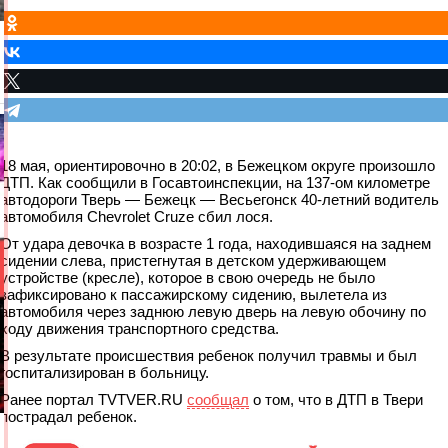
18 мая, ориентировочно в 20:02, в Бежецком округе произошло
ДТП. Как сообщили в Госавтоинспекции, на 137-ом километре
автодороги Тверь — Бежецк — Весьегонск 40-летний водитель
автомобиля Chevrolet Cruze сбил лося.
От удара девочка в возрасте 1 года, находившаяся на заднем
сидении слева, пристегнутая в детском удерживающем
устройстве (кресле), которое в свою очередь не было
зафиксировано к пассажирскому сидению, вылетела из
автомобиля через заднюю левую дверь на левую обочину по
ходу движения транспортного средства.
В результате происшествия ребенок получил травмы и был
госпитализирован в больницу.
Ранее портал TVTVER.RU
сообщал
о том, что в ДТП в Твери
пострадал ребенок.