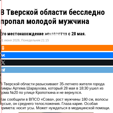
В Тверской области бесследно
пропал молодой мужчина
Его местонахождение неизвестно с 28 мая.
Одноклассники
ВКонтакте
Telegram
X
01 июня 2026, Понедельник 21:15
В Тверской области разыскивают 35-летнего жителя города
Кимры Артема Шараухова, который 28 мая в 18:30 ушел из
дома №20 по улице Кропоткина и не вернулся.
Как сообщили в ВПСО «Сова», рост мужчины 180 см, волосы
русые, он среднего телосложения. Глаза карие. Особая
примета: носит усы. Может нуждаться в медицинской помощи.