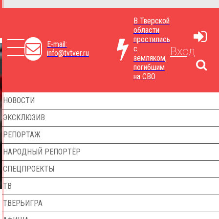
В Тверской
области
простились
E-mail:
с
Вход
info@tvtver.ru
земляком,
погибшим
на СВО
НОВОСТИ
ЭКСКЛЮЗИВ
РЕПОРТАЖ
НАРОДНЫЙ РЕПОРТЁР
СПЕЦПРОЕКТЫ
ТВ
ТВЕРЬИГРА