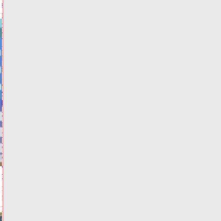
кандидата
в
депутаты
Госдумы
Сегодня:
15:49
ФОТО
ВЫБОРЫ
Жителей
Тверской
области
экстренно
предупредили
о
резком
ухудшении
погоды
Сегодня:
15:20
ФОТО
ПОГОДА