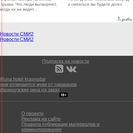
Крыма: Что люди вытворяют,
а смеяться вы будете долго
когда их не видят...
Новости СМИ2
Новости СМИ2
Подписка на новости
#luna hotel krasnodar
чем отличаются жуки от тараканов
французские окна на заказ
О проекте
Реклама на сайте
Правила публикации материалов и
комментирования