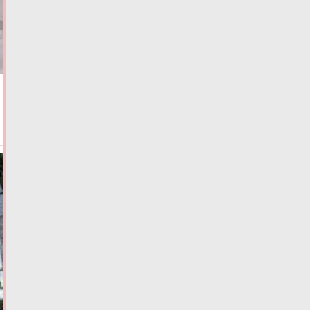
из
муниципалитетов
Тверской
области
забыли
об
инвалидах
Сегодня:
13:04
ФОТО
ЗАКОН И
ПОРЯДОК
Виталий
Королев:
Тверские
спортсмены
–
наша
гордость,
тренеры
–
наше