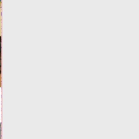
Житель
Твери
попался
с
поддельным
водительским
удостоверением
Сегодня:
15:02
ФОТО
ЗАКОН И
ПОРЯДОК
Алёна
Аршинова
заявила
о
важности
доступности
медпомощи
в
условиях