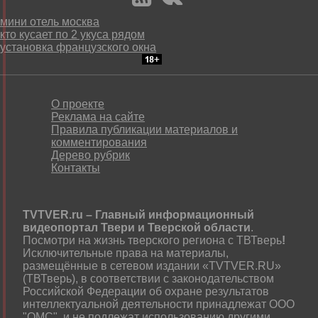
мини отель москва
кто кусает по 2 укуса рядом
установка французского окна
О проекте
Реклама на сайте
Правила публикации материалов и
комментирования
Дерево рубрик
Контакты
TVTVER.ru – Главный информационный
видеопортал Твери и Тверской области
.
Посмотри на жизнь тверского региона с ТВТверь
!
Исключительные права на материалы,
размещённые в сетевом издании «TVTVER.RU»
(ТВТверь), в соответствии с законодательством
Российской Федерации об охране результатов
интеллектуальной деятельности принадлежат ООО
"ОМС", и не подлежат использованию другими