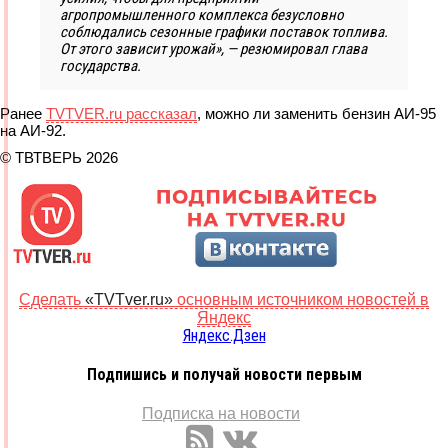
агропромышленного комплекса безусловно
соблюдались сезонные графики поставок топлива.
От этого зависит урожай», — резюмировал глава
государства.
Ранее
TVTVER.ru рассказал
, можно ли заменить бензин АИ-95
на АИ-92.
© ТВТВЕРЬ 2026
Сделать
«TVTver.ru»
основным источником новостей в
Яндекс
Яндекс.Дзен
Подпишись и получай новости первым
Подписка на новости