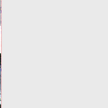
из
муниципалитетов
Тверской
области
забыли
об
инвалидах
06.08.2026,
13:04
ФОТО
ЗАКОН И
ПОРЯДОК
Виталий
Королев:
Тверские
спортсмены
–
наша
гордость,
тренеры
–
наше