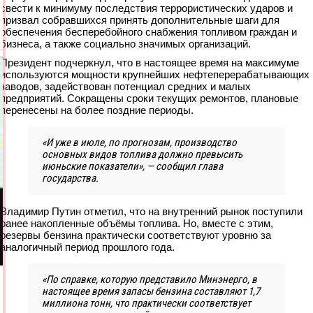
свести к минимуму последствия террористических ударов и
призвал собравшихся принять дополнительные шаги для
обеспечения бесперебойного снабжения топливом граждан и
бизнеса, а также социально значимых организаций.
Президент подчеркнул, что в настоящее время на максимуме
используются мощности крупнейших нефтеперерабатывающих
заводов, задействован потенциал средних и малых
предприятий. Сокращены сроки текущих ремонтов, плановые
перенесены на более поздние периоды.
«И уже в июле, по прогнозам, производство
основных видов топлива должно превысить
июньские показатели», — сообщил глава
государства.
Владимир Путин отметил, что на внутренний рынок поступили
ранее накопленные объёмы топлива. Но, вместе с этим,
резервы бензина практически соответствуют уровню за
аналогичный период прошлого года.
«По справке, которую представило Минэнерго, в
настоящее время запасы бензина составляют 1,7
миллиона тонн, что практически соответствует