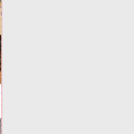
Житель
Твери
попался
с
поддельным
водительским
удостоверением
06.08.2026,
15:02
ФОТО
ЗАКОН И
ПОРЯДОК
Алёна
Аршинова
заявила
о
важности
доступности
медпомощи
в
условиях