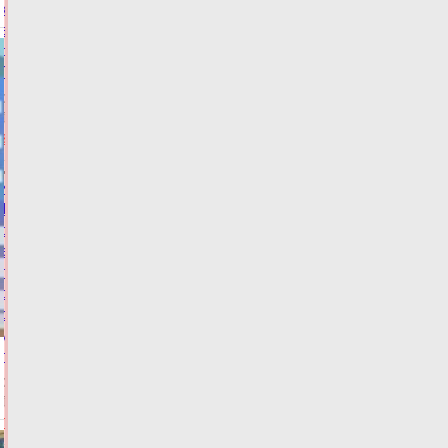
кандидата
в
депутаты
Госдумы
06.08.2026,
15:49
ФОТО
ВЫБОРЫ
Жителей
Тверской
области
экстренно
предупредили
о
резком
ухудшении
погоды
06.08.2026,
15:20
ФОТО
ПОГОДА