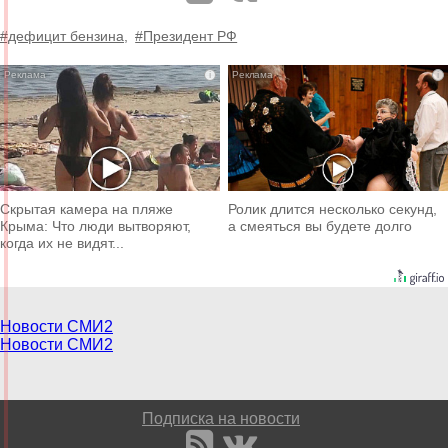
#дефицит бензина,
#Президент РФ
i
i
Скрытая камера на пляже
Ролик длится несколько секунд,
Крыма: Что люди вытворяют,
а смеяться вы будете долго
когда их не видят...
Новости СМИ2
Новости СМИ2
Подписка на новости