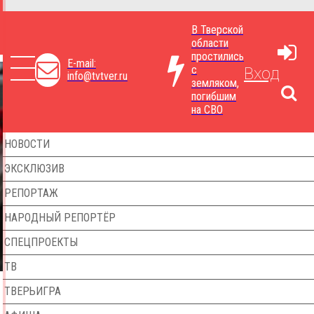
В Тверской
области
простились
E-mail:
с
Вход
info@tvtver.ru
земляком,
погибшим
на СВО
НОВОСТИ
ЭКСКЛЮЗИВ
РЕПОРТАЖ
НАРОДНЫЙ РЕПОРТЁР
СПЕЦПРОЕКТЫ
ТВ
ТВЕРЬИГРА