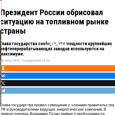
Президент России обрисовал
ситуацию на топливном рынке
страны
Глава государства сообщил, что мощности крупнейших
Одноклассники
ВКонтакте
Telegram
X
нефтеперерабатывающих заводов используются на
максимуме.
29 июня 2026, Понедельник 15:34
Глава государства провел совещание с членами правительства
РФ и руководителями ведущих энергетических компаний. В
первую очередь Владимир Путин заявил о необходимости