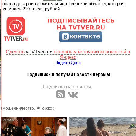
попала доверчивая жительница Тверской области, которая
лишилась 210 тысяч рублей
Сделать
«TVTver.ru»
основным источником новостей в
Яндекс
Яндекс.Дзен
Подпишись и получай новости первым
Подписка на новости
#мошенничество,
#Торжок
i
i