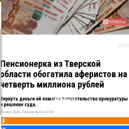
ФОТО
Пенсионерка из Тверской
области обогатила аферистов на
четверть миллиона рублей
Вернуть деньги ей помогло вмешательство прокуратуры
Одноклассники
ВКонтакте
Telegram
X
и решение суда.
25 мая 2026, Понедельник 10:28