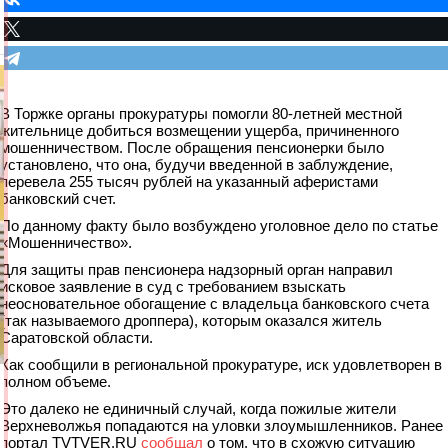
В Торжке органы прокуратуры помогли 80-летней местной
жительнице добиться возмещении ущерба, причиненного
мошенничеством. После обращения пенсионерки было
установлено, что она, будучи введенной в заблуждение,
перевела 255 тысяч рублей на указанный аферистами
банковский счет.
По данному факту было возбуждено уголовное дело по статье
«Мошенничество».
Для защиты прав пенсионера надзорный орган направил
исковое заявление в суд с требованием взыскать
неосновательное обогащение с владельца банковского счета
(так называемого дроппера), которым оказался житель
Саратовской области.
Как сообщили в региональной прокуратуре, иск удовлетворен в
полном объеме.
Это далеко не единичный случай, когда пожилые жители
Верхневолжья попадаются на уловки злоумышленников. Ранее
портал TVTVER.RU
сообщал
о том, что в схожую ситуацию