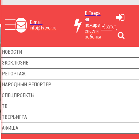
В Твери
на
E-mail:
пожаре
Вход
info@tvtver.ru
спасли
ребенка
НОВОСТИ
ЭКСКЛЮЗИВ
РЕПОРТАЖ
НАРОДНЫЙ РЕПОРТЁР
СПЕЦПРОЕКТЫ
ТВ
ТВЕРЬИГРА
АФИША