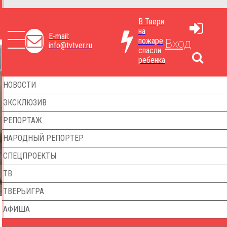
В Твери
на
E-mail:
пожаре
Вход
info@tvtver.ru
спасли
ребенка
НОВОСТИ
ЭКСКЛЮЗИВ
РЕПОРТАЖ
НАРОДНЫЙ РЕПОРТЁР
СПЕЦПРОЕКТЫ
ТВ
ТВЕРЬИГРА
АФИША