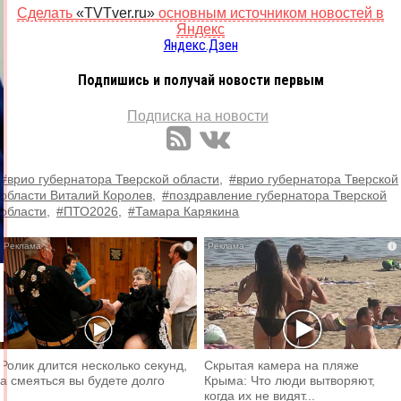
Сделать
«TVTver.ru»
основным источником новостей в
Яндекс
Яндекс.Дзен
Подпишись и получай новости первым
Подписка на новости
#врио губернатора Тверской области,
#врио губернатора Тверской
области Виталий Королев,
#поздравление губернатора Тверской
области,
#ПТО2026,
#Тамара Карякина
i
i
Ролик длится несколько секунд,
Скрытая камера на пляже
а смеяться вы будете долго
Крыма: Что люди вытворяют,
когда их не видят...