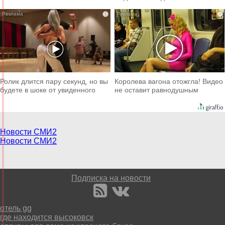
i
i
Ролик длится пару секунд, но вы
Королева вагона отожгла! Видео
будете в шоке от увиденного
не оставит равнодушным
Новости СМИ2
Новости СМИ2
Подписка на новости
отель gg
где находится высоковск