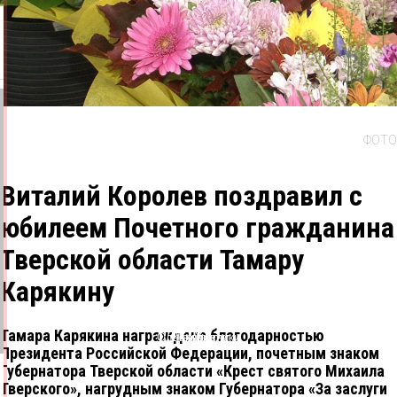
ФОТО
Виталий Королев поздравил с
юбилеем Почетного гражданина
Тверской области Тамару
Карякину
Тамара Карякина награждена благодарностью
Одноклассники
ВКонтакте
Telegram
X
Президента Российской Федерации, почетным знаком
Губернатора Тверской области «Крест святого Михаила
Тверского», нагрудным знаком Губернатора «За заслуги