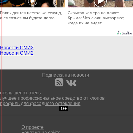
Ролик длится несколько секунд,
Скрытая камера на пляже
а смеяться вы будете долго
Крыма: Что люди вытворяют,
когда их не видят...
Новости СМИ2
Новости СМИ2
Подписка на новости
отель шепот отель
лучшее профессиональное средство от клопов
профиль для фасадного остекления
О проекте
Реклама на сайте