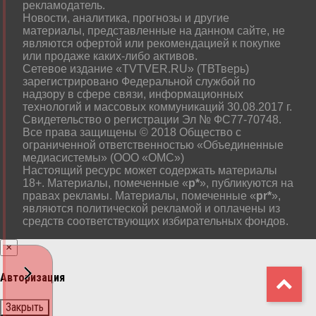
рекламодатель.
Новости, аналитика, прогнозы и другие
материалы, представленные на данном сайте, не
являются офертой или рекомендацией к покупке
или продаже каких-либо активов.
Сетевое издание «TVTVER.RU» (ТВТверь)
зарегистрировано Федеральной службой по
надзору в сфере связи, информационных
технологий и массовых коммуникаций 30.08.2017 г.
Свидетельство о регистрации Эл № ФС77-70748.
Все права защищены © 2018 Общество с
ограниченной ответственностью «Объединенные
медиасистемы» (ООО «ОМС»)
Настоящий ресурс может содержать материалы
18+. Материалы, помеченные «
р*
», публикуются на
правах рекламы. Материалы, помеченные «
рr*
»,
являются политической рекламой и оплачены из
средств соответствующих избирательных фондов.
×
Авторизация
Закрыть