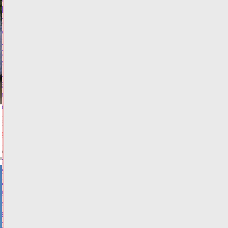
Тверской
области
мужчина
подменял
смартфоны
в
пункте
выдачи
заказов
маркетплейса
Сегодня:
09:00
КРИМИНАЛ
Виталий
Королев
сообщил,
когда
и
куда
по