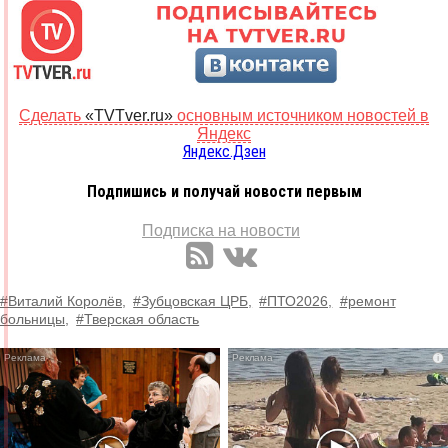
Сделать
«TVTver.ru»
основным источником новостей в
Яндекс
Яндекс.Дзен
Подпишись и получай новости первым
Подписка на новости
#Виталий Королёв,
#Зубцовская ЦРБ,
#ПТО2026,
#ремонт
больницы,
#Тверская область
i
i