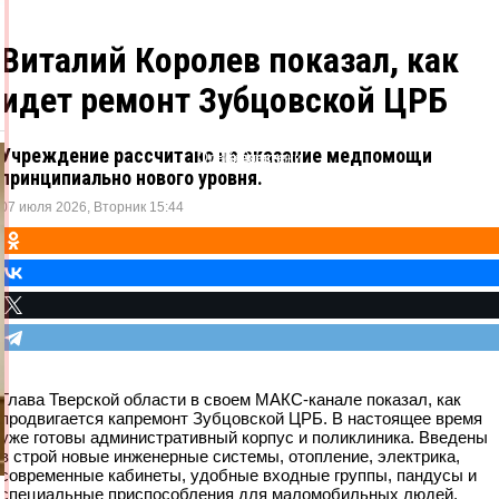
Виталий Королев показал, как
идет ремонт Зубцовской ЦРБ
Учреждение рассчитано на оказание медпомощи
Одноклассники
ВКонтакте
Telegram
X
принципиально нового уровня.
07 июля 2026, Вторник 15:44
Глава Тверской области в своем МАКС-канале показал, как
продвигается капремонт Зубцовской ЦРБ. В настоящее время
уже готовы административный корпус и поликлиника. Введены
в строй новые инженерные системы, отопление, электрика,
современные кабинеты, удобные входные группы, пандусы и
специальные приспособления для маломобильных людей.