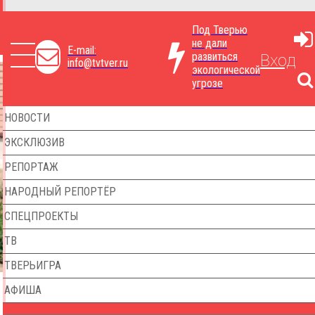
Под Тверью
не дали
E-mail:
развиться
Вход
info@tvtver.ru
экологической
угрозе
НОВОСТИ
ЭКСКЛЮЗИВ
РЕПОРТАЖ
НАРОДНЫЙ РЕПОРТЁР
СПЕЦПРОЕКТЫ
ТВ
ТВЕРЬИГРА
АФИША