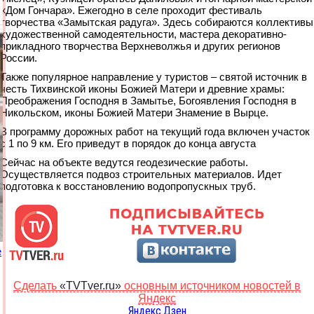
«Дом Гончара». Ежегодно в селе проходит фестиваль
творчества «Замытская радуга». Здесь собираются коллективы
художественной самодеятельности, мастера декоративно-
прикладного творчества Верхневолжья и других регионов
России.
Также популярное направление у туристов – святой источник в
честь Тихвинской иконы Божией Матери и древние храмы:
Преображения Господня в Замытье, Богоявления Господня в
Никольском, иконы Божией Матери Знамение в Вырце.
В программу дорожных работ на текущий года включен участок
с 1 по 9 км. Его приведут в порядок до конца августа
Сейчас на объекте ведутся геодезические работы.
Осуществляется подвоз строительных материалов. Идет
подготовка к восстановлению водопропускных труб.
е
Сделать
«TVTver.ru»
основным источником новостей в
Яндекс
Яндекс.Дзен