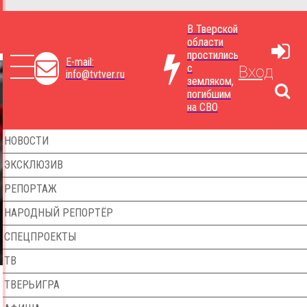
В Тверской
области
простились
E-mail:
с
Вход
info@tvtver.ru
земляком,
погибшим
на СВО
НОВОСТИ
ЭКСКЛЮЗИВ
РЕПОРТАЖ
НАРОДНЫЙ РЕПОРТЁР
СПЕЦПРОЕКТЫ
ТВ
ТВЕРЬИГРА