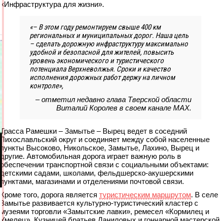
«Инфраструктура для жизни».
«– В этом году ремонтируем свыше 400 км
региональных и муниципальных дорог. Наша цель
– сделать дорожную инфраструктуру максимально
удобной и безопасной для жителей, повысить
уровень экономического и туристического
потенциала Верхневолжья. Сроки и качество
исполнения дорожных работ держу на личном
контроле»,
– отметил недавно глава Тверской области
Виталий Королев в своем канале МАХ.
Трасса Рамешки – Замытье – Вырец ведет в соседний
Лихославльский округ и соединяет между собой населенные
пункты Высоково, Никольское, Замытье, Лахино, Вырец и
другие. Автомобильная дорога играет важную роль в
обеспечении транспортной связи с социальными объектами:
детскими садами, школами, фельдшерско‑акушерскими
пунктами, магазинами и отделениями почтовой связи.
Кроме того, дорога является
туристическим маршрутом
. В селе
Замытье развивается культурно-туристический кластер с
музеями торговли «Замытские лавки», ремесел «Кормилец и
Умелец», Кузницей братьев Даниловых и гончарной мастерской