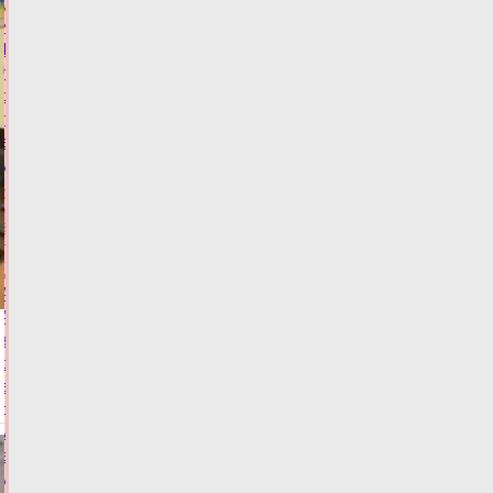
Житель
Твери
попался
с
поддельным
водительским
удостоверением
06.08.2026,
15:02
ФОТО
ЗАКОН И
ПОРЯДОК
Алёна
Аршинова
заявила
о
важности
доступности
медпомощи
в
условиях