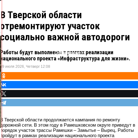
В Тверской области
отремонтируют участок
социально важной автодороги
Работы будут выполнены в рамках реализации
Одноклассники
ВКонтакте
Telegram
X
национального проекта «Инфраструктура для жизни».
09 июля 2026, Четверг 12:08
В Тверской области продолжается кампания по ремонту
дорожной сети. В этом году в Рамешковском округе приведут в
порядок участок трассы Рамешки – Замытье – Вырец. Работы
пройдут в рамках реализации национального проекта