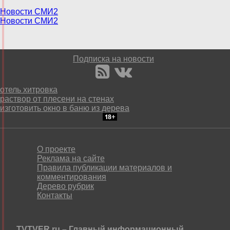
Новости СМИ2
Новости СМИ2
Подписка на новости
отель хитровка
раствор от плесени на стенах
изготовить окно в баню из дерева
О проекте
Реклама на сайте
Правила публикации материалов и
комментирования
Дерево рубрик
Контакты
TVTVER.ru – Главный информационный