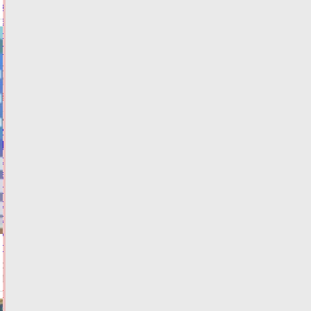
кандидата
в
депутаты
Госдумы
06.08.2026,
15:49
ФОТО
ВЫБОРЫ
Жителей
Тверской
области
экстренно
предупредили
о
резком
ухудшении
погоды
06.08.2026,
15:20
ФОТО
ПОГОДА