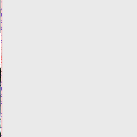
из
муниципалитетов
Тверской
области
забыли
об
инвалидах
06.08.2026,
13:04
ФОТО
ЗАКОН И
ПОРЯДОК
Виталий
Королев:
Тверские
спортсмены
–
наша
гордость,
тренеры
–
наше