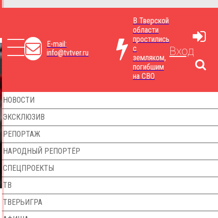
В Тверской
области
простились
E-mail:
с
Вход
info@tvtver.ru
земляком,
погибшим
на СВО
НОВОСТИ
ЭКСКЛЮЗИВ
РЕПОРТАЖ
НАРОДНЫЙ РЕПОРТЁР
СПЕЦПРОЕКТЫ
ТВ
ТВЕРЬИГРА