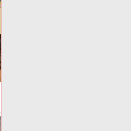
Житель
Твери
попался
с
поддельным
водительским
удостоверением
Сегодня:
15:02
ФОТО
ЗАКОН И
ПОРЯДОК
Алёна
Аршинова
заявила
о
важности
доступности
медпомощи
в
условиях