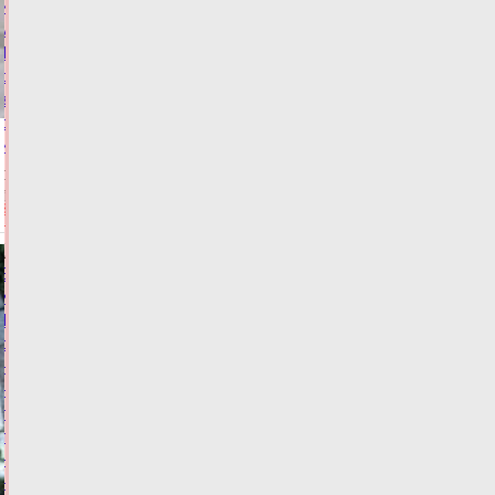
из
муниципалитетов
Тверской
области
забыли
об
инвалидах
Сегодня:
13:04
ФОТО
ЗАКОН И
ПОРЯДОК
Виталий
Королев:
Тверские
спортсмены
–
наша
гордость,
тренеры
–
наше