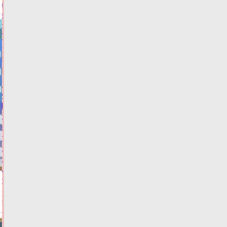
кандидата
в
депутаты
Госдумы
Сегодня:
15:49
ФОТО
ВЫБОРЫ
Жителей
Тверской
области
экстренно
предупредили
о
резком
ухудшении
погоды
Сегодня:
15:20
ФОТО
ПОГОДА