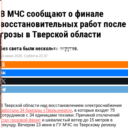
В МЧС сообщают о финале
восстановительных работ после
грозы в Тверской области
Без света были несколько округов.
Одноклассники
ВКонтакте
Telegram
X
13 июня 2026, Суббота 22:37
В Тверской области над восстановлением электроснабжения
работали 34 бригады «Тверьэнерго»
, в которые входят 79
сотрудников с 34 единицами техники. Причиной отключений
стал грозовой фронт
и шквалистый ветер до 15 метров в
секунду. Вечером 13 июня в ГУ МЧС по Тверскому региону