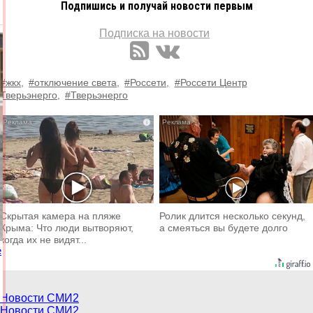
Подпишись и получай новости первым
Подписка на новости
#жкх,
#отключение света,
#Россети,
#Россети Центр
Тверьэнерго,
#Тверьэнерго
i
i
Скрытая камера на пляже
Ролик длится несколько секунд,
Крыма: Что люди вытворяют,
а смеяться вы будете долго
когда их не видят...
е
Новости СМИ2
Новости СМИ2