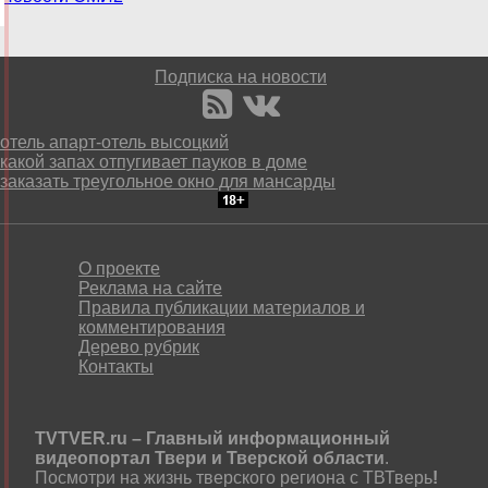
Подписка на новости
отель апарт-отель высоцкий
какой запах отпугивает пауков в доме
заказать треугольное окно для мансарды
О проекте
Реклама на сайте
Правила публикации материалов и
комментирования
Дерево рубрик
Контакты
TVTVER.ru – Главный информационный
видеопортал Твери и Тверской области
.
Посмотри на жизнь тверского региона с ТВТверь
!