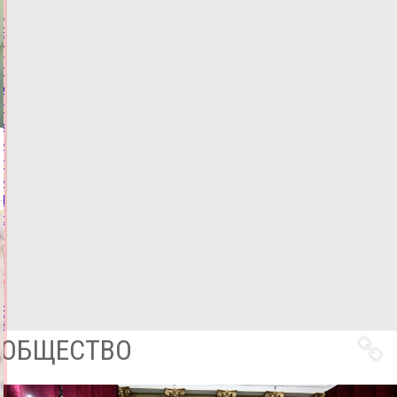
Владимир
Путин
поздравил
юных
победительниц
конкурса
«Большая
перемена»
из
Тверской
области
05.08.2026,
12:25
ФОТО
ОБЩЕСТВО
Все
новости
ОБЩЕСТВО