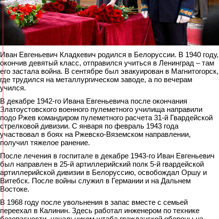
Иван Евгеньевич Кладкевич родился в Белоруссии. В 1940 году,
окончив девятый класс, отправился учиться в Ленинград – там
его застала война. В сентябре был эвакуирован в Магнитогорск,
где трудился на металлургическом заводе, а по вечерам
учился.
В декабре 1942-го Ивана Евгеньевича после окончания
Златоустовского военного пулеметного училища направили
подо Ржев командиром пулеметного расчета 31-й Гвардейской
стрелковой дивизии. С января по февраль 1943 года
участвовал в боях на Ржевско-Вяземском направлении,
получил тяжелое ранение.
После лечения в госпитале в декабре 1943-го Иван Евгеньевич
был направлен в 25-й артиллерийский полк 5-й гвардейской
артиллерийской дивизии в Белоруссию, освобождал Оршу и
Витебск. После войны служил в Германии и на Дальнем
Востоке.
В 1968 году после увольнения в запас вместе с семьей
переехал в Калинин. Здесь работал инженером по технике
безопасности, начальником штаба гражданской обороны на