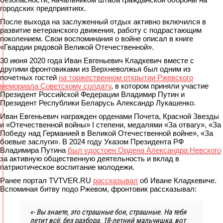
городских предприятиях.
После выхода на заслуженный отдых активно включился в
развитие ветеранского движения, работу с подрастающим
поколением. Свои воспоминания о войне описал в книге
«Гвардии рядовой Великой Отечественной».
30 июня 2020 года Иван Евгеньевич Кладкевич вместе с
другими фронтовиками из Верхневолжья был одним из
почетных гостей
на торжественном открытии Ржевского
мемориала Советскому солдату
, в котором приняли участие
Президент Российской Федерации Владимир Путин и
Президент Республики Беларусь Александр Лукашенко.
Иван Евгеньевич награжден орденами Почета, Красной Звезды
и «Отечественной войны» I степени, медалями «За отвагу», «За
Победу над Германией в Великой Отечественной войне», «За
боевые заслуги». В 2024 году Указом Президента РФ
Владимира Путина
был удостоен Ордена Александра Невского
за активную общественную деятельность и вклад в
патриотическое воспитание молодежи.
Ранее портал TVTVER.RU
рассказывал
об Иване Кладкевиче.
Вспоминая битву подо Ржевом, фронтовик рассказывал:
«- Вы знаете, это страшные бои, страшные. На тебя
летит всё, без разбора. 18-летний мальчишка, вот