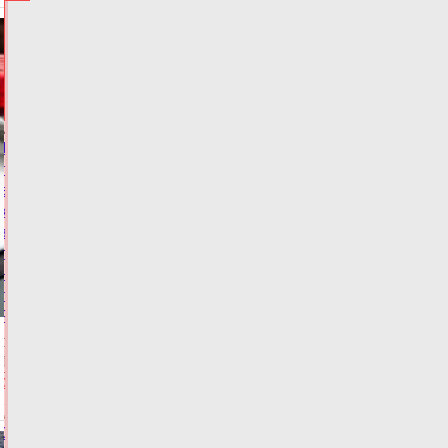
НОВОСТИ
И
ГЛАВНОЕ
Тверские
гребцы
в
командном
зачете
победили
на
первенстве
России
Сегодня:
11:32
ФОТО
НОВОСТИ
СПОРТА
С