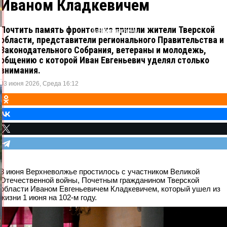
Иваном Кладкевичем
Почтить память фронтовика пришли жители Тверской
Одноклассники
ВКонтакте
Telegram
X
области, представители регионального Правительства и
Законодательного Собрания, ветераны и молодежь,
общению с которой Иван Евгеньевич уделял столько
внимания.
03 июня 2026, Среда 16:12
3 июня Верхневолжье простилось с участником Великой
Отечественной войны, Почетным гражданином Тверской
области Иваном Евгеньевичем Кладкевичем, который ушел из
жизни 1 июня на 102-м году.