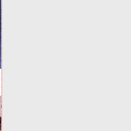
Альфа-
Банк
и
Авито
расширили
партнерство
и
предложили
клиентам
суперкэшбэк
05.08.2026,
14:15
ФОТО
ОБЩЕСТВО
В
Тверской
области
завершается
обустройство
важнейшей