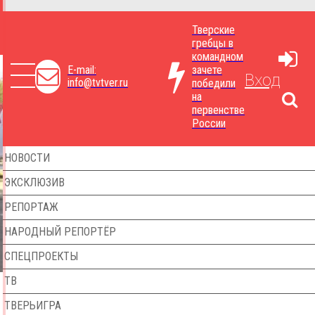
Тверские
гребцы в
командном
E-mail:
зачете
Вход
info@tvtver.ru
победили
на
первенстве
России
НОВОСТИ
ЭКСКЛЮЗИВ
РЕПОРТАЖ
НАРОДНЫЙ РЕПОРТЁР
СПЕЦПРОЕКТЫ
ТВ
ТВЕРЬИГРА