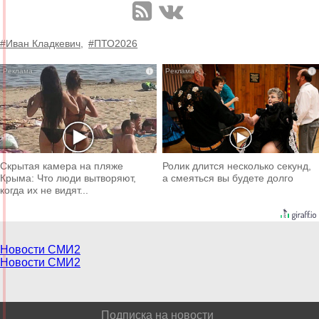
#Иван Кладкевич,
#ПТО2026
i
i
Скрытая камера на пляже
Ролик длится несколько секунд,
Крыма: Что люди вытворяют,
а смеяться вы будете долго
когда их не видят...
Новости СМИ2
Новости СМИ2
Подписка на новости