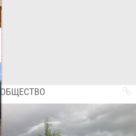
В
Твери
Hyundai
протаранил
стоящее
такси,
пострадали
двое
07.08.2026,
09:12
ФОТО
ПРОИСШЕСТВИЯ
Все
новости
ОБЩЕСТВО