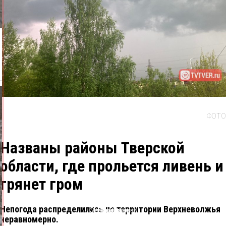
ФОТО
Названы районы Тверской
области, где прольется ливень и
грянет гром
Непогода распределились по территории Верхневолжья
Одноклассники
ВКонтакте
Telegram
X
неравномерно.