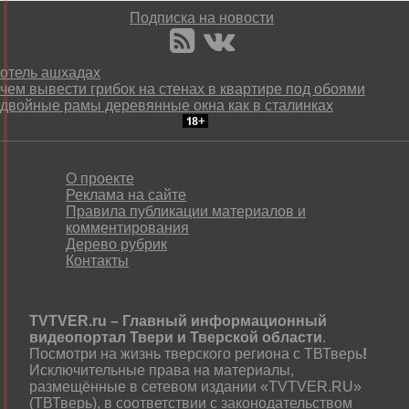
Подписка на новости
отель ашхадах
чем вывести грибок на стенах в квартире под обоями
двойные рамы деревянные окна как в сталинках
О проекте
Реклама на сайте
Правила публикации материалов и
комментирования
Дерево рубрик
Контакты
TVTVER.ru – Главный информационный
видеопортал Твери и Тверской области
.
Посмотри на жизнь тверского региона с ТВТверь
!
Исключительные права на материалы,
размещённые в сетевом издании «TVTVER.RU»
(ТВТверь), в соответствии с законодательством