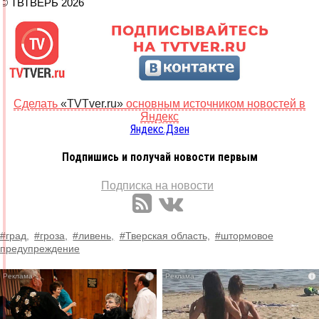
© ТВТВЕРЬ 2026
Сделать
«TVTver.ru»
основным источником новостей в
Яндекс
Яндекс.Дзен
Подпишись и получай новости первым
Подписка на новости
#град,
#гроза,
#ливень,
#Тверская область,
#штормовое
предупреждение
i
i