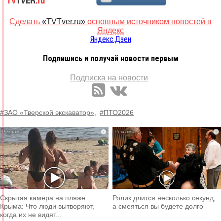
Сделать
«TVTver.ru»
основным источником новостей в
Яндекс
Яндекс.Дзен
Подпишись и получай новости первым
Подписка на новости
#ЗАО «Тверской экскаватор»,
#ПТО2026
i
i
Скрытая камера на пляже
Ролик длится несколько секунд,
Крыма: Что люди вытворяют,
а смеяться вы будете долго
когда их не видят...