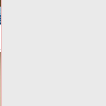
Сегодня:
15:02
ФОТО
ЗАКОН И
ПОРЯДОК
Алёна
Аршинова
заявила
о
важности
доступности
медпомощи
в
условиях
кадрового
дефицита
врачей
Сегодня:
14:52
ФОТО
ЗДОРОВЬЕ