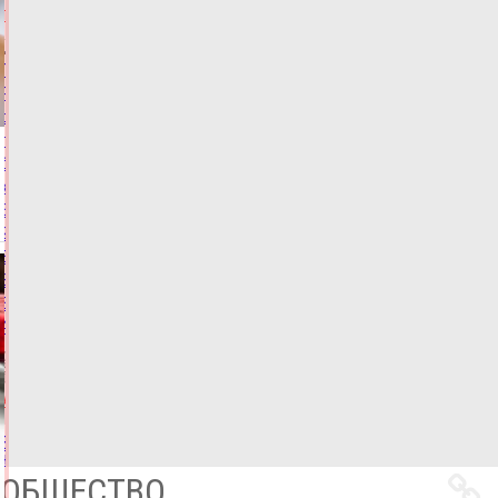
ПРОИСШЕСТВИЯ
Правительство
РФ
разрешило
продажу
бензина
классов
Евро
2,
Евро
3,
Евро
4
05.08.2026,
22:24
ФОТО
АВТО
Все
новости
ОБЩЕСТВО