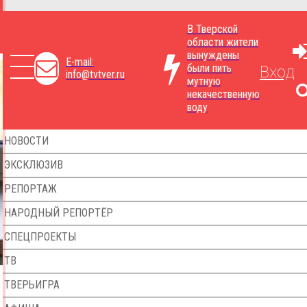
В Тверской
области жители
вынуждены
E-mail:
были пить
Вход
info@tvtver.ru
мутную
некачественную
воду
НОВОСТИ
ЭКСКЛЮЗИВ
РЕПОРТАЖ
НАРОДНЫЙ РЕПОРТЁР
СПЕЦПРОЕКТЫ
ТВ
ТВЕРЬИГРА