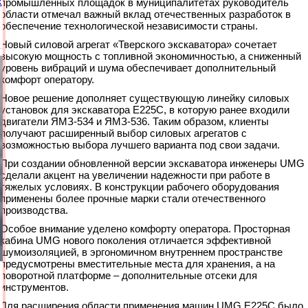
х
промышленных площадок в муниципалитетах руководитель
области отмечал важный вклад отечественных разработок в
обеспечение технологической независимости страны.
Новый силовой агрегат «Тверского экскаватора» сочетает
высокую мощность с топливной экономичностью, а сниженный
уровень вибраций и шума обеспечивает дополнительный
комфорт оператору.
Новое решение дополняет существующую линейку силовых
установок для экскаватора E225C, в которую ранее входили
двигатели ЯМЗ-534 и ЯМЗ-536. Таким образом, клиенты
получают расширенный выбор силовых агрегатов с
возможностью выбора лучшего варианта под свои задачи.
При создании обновленной версии экскаватора инженеры UMG
сделали акцент на увеличении надежности при работе в
тяжелых условиях. В конструкции рабочего оборудования
применены более прочные марки стали отечественного
производства.
Особое внимание уделено комфорту оператора. Просторная
кабина UMG нового поколения отличается эффективной
шумоизоляцией, в эргономичном внутреннем пространстве
предусмотрены вместительные места для хранения, а на
поворотной платформе – дополнительные отсеки для
инструментов.
Для расширения области применения машин UMG E225C было