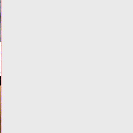
Жителей
Тверской
области
экстренно
предупредили
о
резком
ухудшении
погоды
Сегодня:
15:20
ФОТО
ПОГОДА
Житель
Твери
попался
с
поддельным
водительским
удостоверением