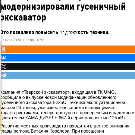
модернизировали гусеничный
экскаватор
Это позволило повысить надежность техники.
Одноклассники
ВКонтакте
Telegram
X
13 мая 2026, Среда 16:56
Компания «Тверской экскаватор», входящая в ГК UMG,
сообщила о выпуске новой модификации обновленного
гусеничного экскаватора E225C. Техника эксплуатационной
массой 23 тонны, уже известная своими выдающимися
характеристиками, теперь доступна с проверенным и надежным
двигателем КАМА-ДИЗЕЛЬ 667-й серии мощностью 125 кВт.
Развитие местных производств находится в центре внимания
главы региона Виталия Королева. При посещении