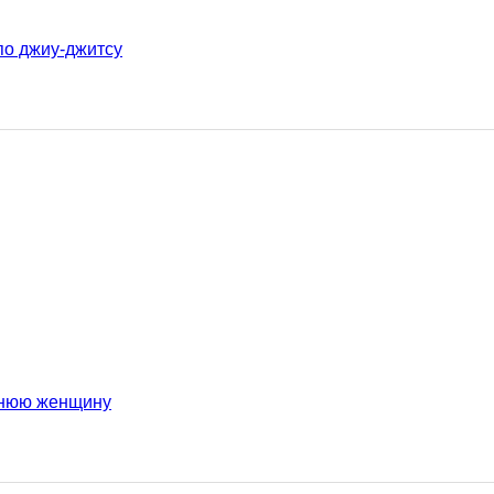
по джиу-джитсу
етнюю женщину