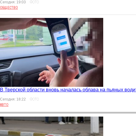
Сегодня: 19:03
ФОТО
ОБЩЕСТВО
В Тверской области вновь началась облава на пьяных води
Сегодня: 18:22
ФОТО
АВТО