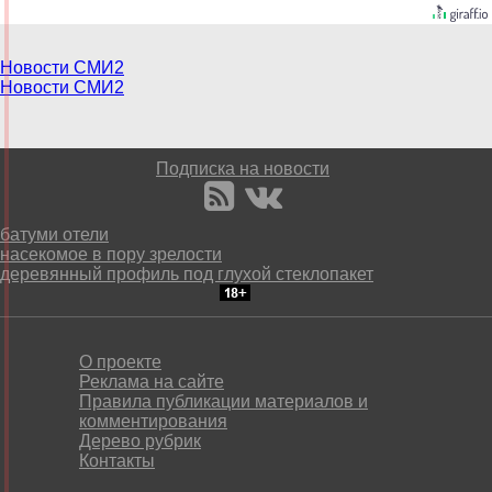
Новости СМИ2
Новости СМИ2
Подписка на новости
батуми отели
насекомое в пору зрелости
деревянный профиль под глухой стеклопакет
О проекте
Реклама на сайте
Правила публикации материалов и
комментирования
Дерево рубрик
Контакты