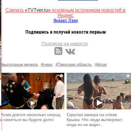
Сделать
«TVTver.ru»
основным источником новостей в
Яндекс
Яндекс.Дзен
Подпишись и получай новости первым
Подписка на новости
#выпускные вечера,
#гимн,
#Тверская область,
#флаг
i
i
Ролик длится несколько секунд,
Скрытая камера на пляже
а смеяться вы будете долго
Крыма: Что люди вытворяют,
когда их не видят...