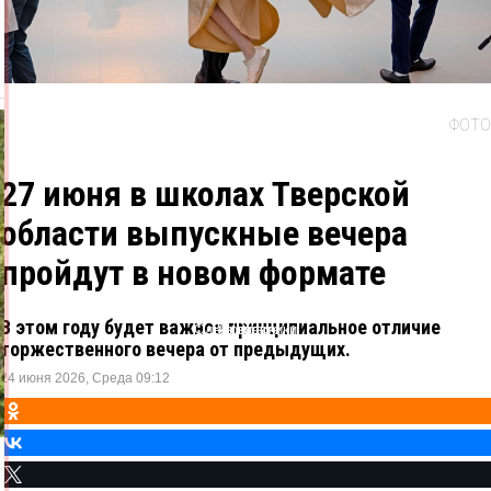
ФОТО
27 июня в школах Тверской
области выпускные вечера
пройдут в новом формате
В этом году будет важное принципиальное отличие
Одноклассники
ВКонтакте
Telegram
X
торжественного вечера от предыдущих.
24 июня 2026, Среда 09:12