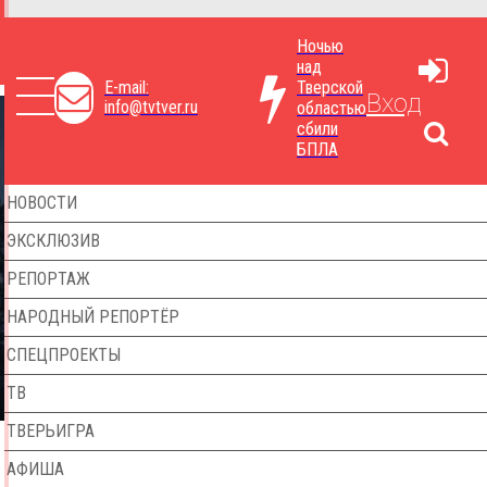
Ночью
над
E-mail:
Тверской
Вход
info@tvtver.ru
областью
сбили
БПЛА
НОВОСТИ
ЭКСКЛЮЗИВ
РЕПОРТАЖ
НАРОДНЫЙ РЕПОРТЁР
СПЕЦПРОЕКТЫ
ТВ
ТВЕРЬИГРА
АФИША