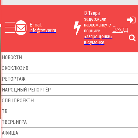
В Твери
задержали
E-mail:
наркоманку с
Вход
info@tvtver.ru
порцией
«запрещенки»
в сумочке
НОВОСТИ
ЭКСКЛЮЗИВ
РЕПОРТАЖ
НАРОДНЫЙ РЕПОРТЁР
СПЕЦПРОЕКТЫ
ТВ
ТВЕРЬИГРА
АФИША