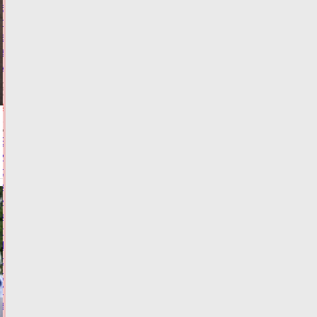
в
пункте
выдачи
заказов
маркетплейса
08.08.2026,
09:00
КРИМИНАЛ
Виталий
Королев
сообщил,
когда
и
куда
по
Тверской
области
отправится
"Поезд
здоровья"