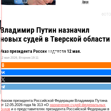
ФОТО
Владимир Путин назначил
новых судей в Тверской области
Указ президента России подписан 12 мая.
Одноклассники
ВКонтакте
Telegram
X
12 мая 2026, Вторник 19:11
Указом президента Российской Федерации Владимира Путина
от 12.05.2026 года № 313 «О
назначении судей федеральных
судов
и о представителях президента Российской Федерации в