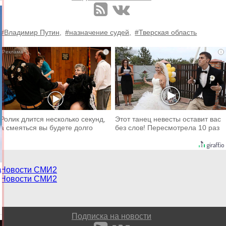
#Владимир Путин,
#назначение судей,
#Тверская область
i
i
Ролик длится несколько секунд,
Этот танец невесты оставит вас
а смеяться вы будете долго
без слов! Пересмотрела 10 раз
а
Новости СМИ2
Новости СМИ2
Подписка на новости