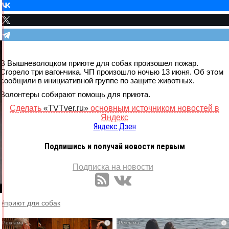
В Вышневолоцком приюте для собак произошел пожар.
Сгорело три вагончика. ЧП произошло ночью 13 июня. Об этом
сообщили в инициативной группе по защите животных.
Волонтеры собирают помощь для приюта.
Сделать
«TVTver.ru»
основным источником новостей в
Яндекс
Яндекс.Дзен
Подпишись и получай новости первым
Подписка на новости
#приют для собак
i
i