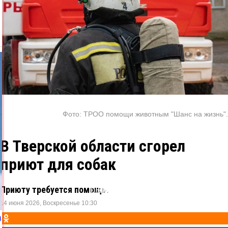
Фото:
ТРОО помощи животным "Шанс на жизнь".
В Тверской области сгорел
приют для собак
Приюту требуется помощь.
Одноклассники
ВКонтакте
Telegram
X
14 июня 2026, Воскресенье 10:30
а