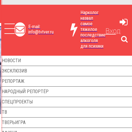
Нарколог
назвал
самое
E-mail:
тяжелое
Вход
info@tvtver.ru
последствие
алкоголя
для психики
НОВОСТИ
ЭКСКЛЮЗИВ
РЕПОРТАЖ
НАРОДНЫЙ РЕПОРТЁР
СПЕЦПРОЕКТЫ
ТВ
ТВЕРЬИГРА