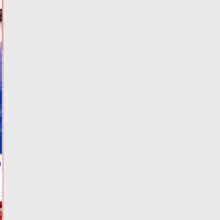
НОВОСТИ
И
ГЛАВНОЕ
Нарколог
назвал
самое
тяжелое
последствие
алкоголя
для
психики
Сегодня:
15:03
ФОТО
а
ЗДОРОВЬЕ
Юрист
объяснила,
когда