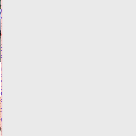
выдачи
заказов
маркетплейса
08.08.2026,
09:00
КРИМИНАЛ
Виталий
Королев
сообщил,
когда
и
куда
по
Тверской
области
отправится
"Поезд
здоровья"
07.08.2026,
21:06
ФОТО